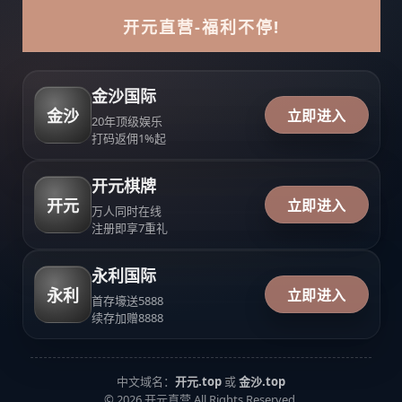
开元直营-福利不停!
金沙国际
金沙
立即进入
20年顶级娱乐
打码返佣1%起
开元棋牌
开元
立即进入
万人同时在线
注册即享7重礼
永利国际
永利
立即进入
首存壕送5888
续存加赠8888
中文域名：
开元.top
或
金沙.top
© 2026 开元直营 All Rights Reserved.